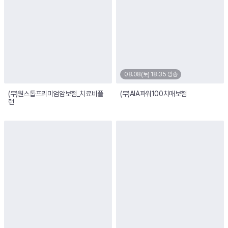
08.08(토) 18:35 방송
(무)원스톱프리미엄암보험_치료비플
(무)AIA파워100치매보험
랜