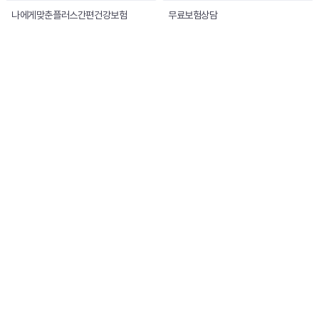
나에게맞춘플러스간편건강보험
무료보험상담
(주)지에스리테일 사업자 정보
(주)지에스리테일
대표이사 : 허서홍
주소
서울특별시 강남구 논현로 508 (역삼동, GS타워)
사업자등록번호
116-81-18745
대리점등록번호
제 2021048014호