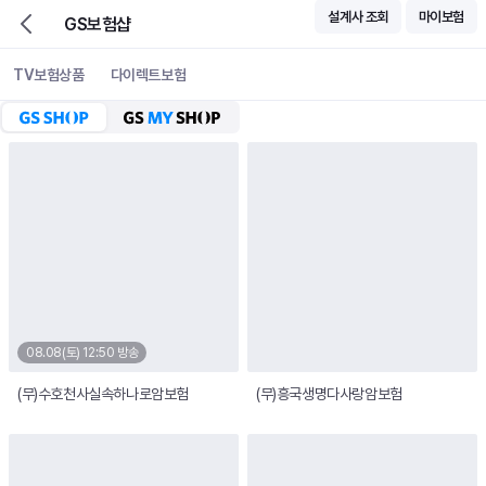
설계사 조회
마이보험
GS보험샵
TV보험상품
다이렉트보험
GS SHOP LIVE
GS SHOP LIVE
08.08(토) 12:50 방송
(무)수호천사실속하나로암보험
(무)흥국생명다사랑암보험