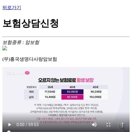
뒤로가기
보험상담신청
보험종류 : 암보험
(무)흥국생명다사랑암보험