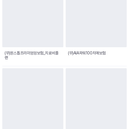
(무)원스톱프리미엄암보험_치료비플
(무)AIA파워100치매보험
랜