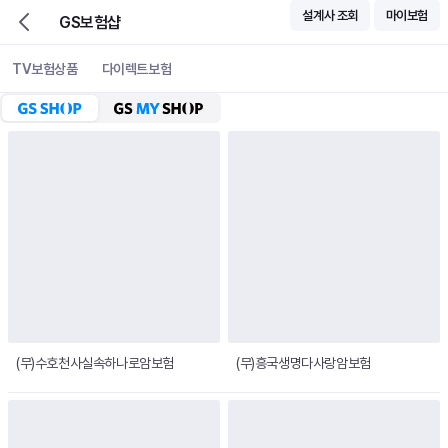
설계사 조회
마이보험
GS보험샵
TV보험상품
다이렉트보험
GS SHOP LIVE
GS SHOP LIVE
(무)수호천사실속하나로암보험
(무)흥국생명다사랑암보험