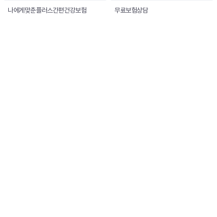
나에게맞춘플러스간편건강보험
무료보험상담
(주)지에스리테일 사업자 정보
(주)지에스리테일
대표이사 : 허서홍
주소
서울특별시 강남구 논현로 508 (역삼동, GS타워)
사업자등록번호
116-81-18745
대리점등록번호
제 2021048014호